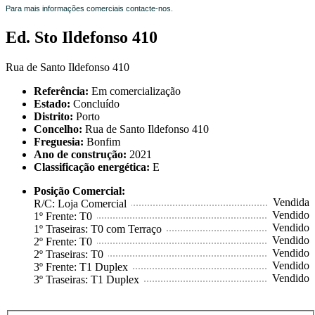
Para mais informações comerciais contacte-nos.
Ed. Sto Ildefonso 410
Rua de Santo Ildefonso 410
Referência:
Em comercialização
Estado:
Concluído
Distrito:
Porto
Concelho:
Rua de Santo Ildefonso 410
Freguesia:
Bonfim
Ano de construção:
2021
Classificação energética:
E
Posição Comercial:
..........................................................................
Vendida
R/C: Loja Comercial
..........................................................................
Vendido
1º Frente: T0
..........................................................................
Vendido
1º Traseiras: T0 com Terraço
..........................................................................
Vendido
2º Frente: T0
..........................................................................
Vendido
2º Traseiras: T0
..........................................................................
Vendido
3º Frente: T1 Duplex
..........................................................................
Vendido
3º Traseiras: T1 Duplex