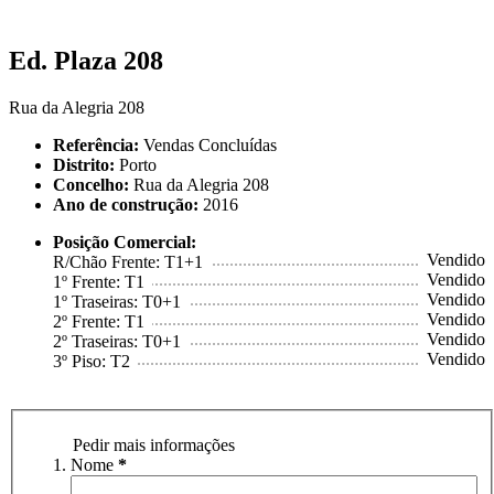
Ed. Plaza 208
Rua da Alegria 208
Referência:
Vendas Concluídas
Distrito:
Porto
Concelho:
Rua da Alegria 208
Ano de construção:
2016
Posição Comercial:
..........................................................................
Vendido
R/Chão Frente: T1+1
..........................................................................
Vendido
1º Frente: T1
..........................................................................
Vendido
1º Traseiras: T0+1
..........................................................................
Vendido
2º Frente: T1
..........................................................................
Vendido
2º Traseiras: T0+1
..........................................................................
Vendido
3º Piso: T2
Pedir mais informações
Nome
*