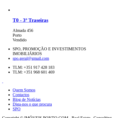
T0 - 3º Traseiras
Almada 456
Porto
Vendido
SPO, PROMOÇÃO E INVESTIMENTOS
IMOBILIÁRIOS
spo.geral@gmail.com
TLM: +351 917 428 183
TLM: +351 968 601 469
Quem Somos
Contactos
Blog de Notícias
Diga-nos o que procura
SPO
Copyright © IMÓVEIS PONTO COM - Real Estate . Consulting