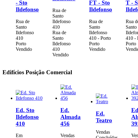
- Sto
FT - Sto
T - S
Ildefonso
Ildefonso
Ilde
Rua de
Santo
Rua de
Ildefonso
Rua de
Rua d
Santo
410
Santo
Santo
Ildefonso
Rua de
Ildefonso
Ildefo
410
Santo
410 - Porto
410 - 
Porto
Ildefonso
Porto
Porto
Vendido
410
Vendido
Vendi
Vendido
Edifícios
Posição Comercial
Ed. Sto
Ed.
Ed
Ed.
Ildefonso
Almada
Al
Teatro
410
456
39
Vendas
Em
Vendas
Ve
Concluídas