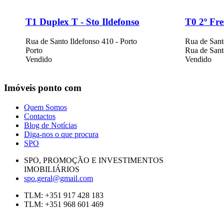
T1 Duplex T - Sto Ildefonso
T0 2º Fre
Rua de Santo Ildefonso 410 - Porto
Rua de Sant
Porto
Rua de Sant
Vendido
Vendido
Imóveis
ponto com
Quem Somos
Contactos
Blog de Notícias
Diga-nos o que procura
SPO
SPO, PROMOÇÃO E INVESTIMENTOS
IMOBILIÁRIOS
spo.geral@gmail.com
TLM: +351 917 428 183
TLM: +351 968 601 469