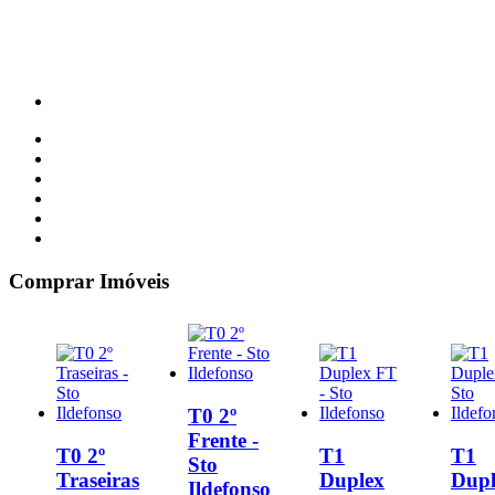
Comprar
Imóveis
T0 2º
Frente -
T0 2º
T1
T1
Sto
Traseiras
Duplex
Dupl
Ildefonso